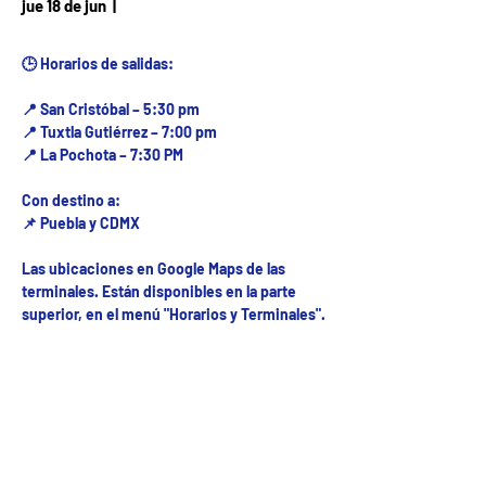
Fecha del viaje / Horario
jue 18 de jun
  |  
de atención
🕒 Horarios de salidas:
📍 San Cristóbal – 5:30 pm
📍 Tuxtla Gutiérrez – 7:00 pm
📍 La Pochota – 7:30 PM
Con destino a:
📌 Puebla y CDMX
Las ubicaciones en Google Maps de las
terminales. Están disponibles en la parte
superior, en el menú "Horarios y Terminales".
Fecha del viaje y Hr. atención
18 jun 2026, 8:00 a.m. – 10:00 p.m.
Fecha del viaje / Horario de atención
Otras fechas