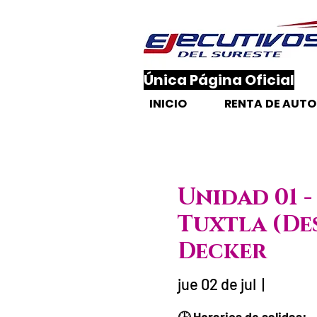
​Única Página Oficial
INICIO
RENTA DE AUT
Unidad 01 -
Tuxtla (De
Decker
jue 02 de jul
  |  
Fecha del viaje / Ho
🕒 Horarios de salidas: