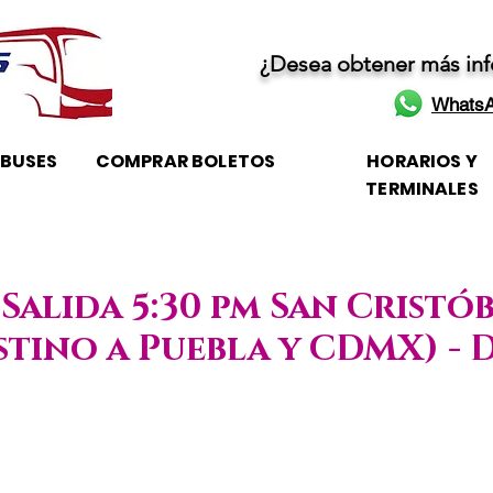
¿Desea obtener más in
WhatsA
OBUSES
COMPRAR BOLETOS
HORARIOS Y
TERMINALES
 Salida 5:30 pm San Cristób
stino a Puebla y CDMX) - 
rario de atención