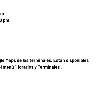
pm
00 pm
le Maps de las terminales. Están disponibles
el menú "Horarios y Terminales".
Fecha del viaje y Hr. atención