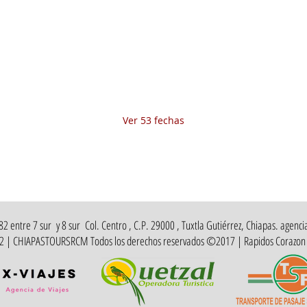
02 jul 2026, 8:00 a.m. – 10:00 p.m.
Fecha del viaje / Horario de atención
Otras fechas
dom 09 de ago, 8:00 a.m.
lun 10 de ago, 8:00 a.m.
mar 11 de ago, 8:00 a.m.
Ver 53 fechas
 entre 7 sur y 8 sur Col. Centro , C.P. 29000 , Tuxtla Gutiérrez, Chiapas. agencia
412 | CHIAPASTOURSRCM Todos los derechos reservados ©2017 | Rapidos Corazon