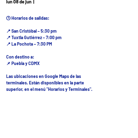
Fecha del viaje / Horario
lun 08 de jun
  |  
de atención
🕒 Horarios de salidas:
📍 San Cristóbal – 5:30 pm
📍 Tuxtla Gutiérrez – 7:00 pm
📍 La Pochota – 7:30 PM
Con destino a:
📌 Puebla y CDMX
Las ubicaciones en Google Maps de las
terminales. Están disponibles en la parte
superior, en el menú "Horarios y Terminales".
Fecha del viaje y Hr. atención
08 jun 2026, 8:00 a.m. – 10:00 p.m.
Fecha del viaje / Horario de atención
Otras fechas