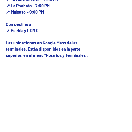
📍 La Pochota – 7:30 PM
📍 Malpaso – 9:00 PM
Con destino a:
📌 Puebla y CDMX
Las ubicaciones en Google Maps de las
terminales. Están disponibles en la parte
superior, en el menú "Horarios y Terminales".
Fecha del viaje y Hr. atención
05 ago 2025, 8:00 a.m. – 10:00 p.m.
Fecha del viaje / Horario de atención
Otras fechas
vie 07 de ago, 1:00 p.m.
sáb 08 de ago, 8:00 a.m.
mar 01 de sep, 8:00 a.m.
Ver 32 fechas