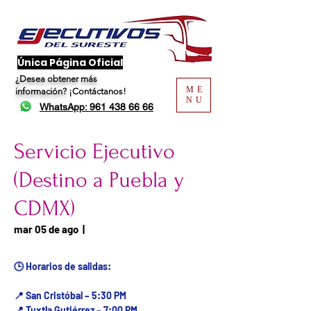
​Única Página Oficial
¿Desea obtener más
ME
información?
¡Contáctanos!
NU
WhatsApp: 961 438 66 66
Servicio Ejecutivo
(Destino a Puebla y
CDMX)
Fecha del viaje / Horario
mar 05 de ago
  |  
de atención
🕒 Horarios de salidas:
📍 San Cristóbal – 5:30 PM
📍 Tuxtla Gutiérrez – 7:00 PM