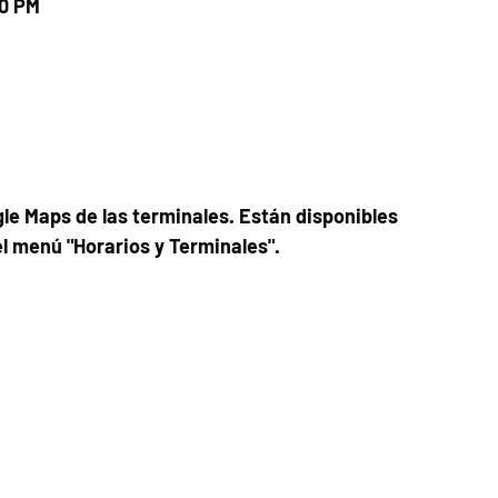
00 PM
le Maps de las terminales. Están disponibles
el menú "Horarios y Terminales".
Fecha del viaje y Hr. atención
22 jun 2025, 8:00 a.m. – 10:00 p.m.
Fecha del viaje / Horario de atención