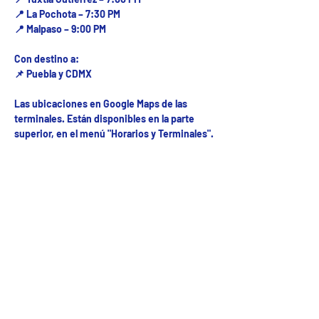
📍 La Pochota – 7:30 PM
📍 Malpaso – 9:00 PM
Con destino a:
📌 Puebla y CDMX
Las ubicaciones en Google Maps de las
terminales. Están disponibles en la parte
superior, en el menú "Horarios y Terminales".
Fecha del viaje y Hr. atención
19 jun 2025, 8:00 a.m. – 10:00 p.m.
Fecha del viaje / Horario de atención
Otras fechas
vie 07 de ago, 1:00 p.m.
mar 01 de sep, 8:00 a.m.
mié 02 de sep, 8:00 a.m.
Ver 31 fechas