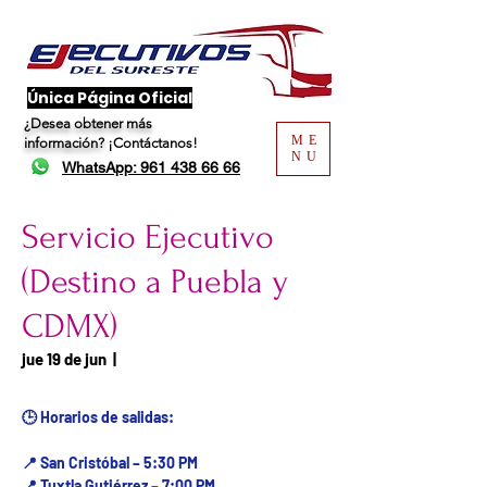
​Única Página Oficial
¿Desea obtener más
ME
información?
¡Contáctanos!
NU
WhatsApp: 961 438 66 66
Servicio Ejecutivo
(Destino a Puebla y
CDMX)
Fecha del viaje / Horario
jue 19 de jun
  |  
de atención
🕒 Horarios de salidas:
📍 San Cristóbal – 5:30 PM
📍 Tuxtla Gutiérrez – 7:00 PM