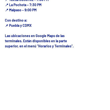
📍 La Pochota – 7:30 PM
📍 Malpaso – 9:00 PM
Con destino a:
📌 Puebla y CDMX
Las ubicaciones en Google Maps de las
terminales. Están disponibles en la parte
superior, en el menú "Horarios y Terminales".
Fecha del viaje y Hr. atención
01 jun 2025, 8:00 a.m. – 10:00 p.m.
Fecha del viaje / Horario de atención
Otras fechas
jue 06 de ago, 8:00 a.m.
mar 01 de sep, 8:00 a.m.
mié 02 de sep, 8:00 a.m.
Ver 31 fechas