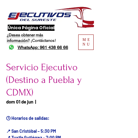
​Única Página Oficial
¿Desea obtener más
ME
información?
¡Contáctanos!
NU
WhatsApp: 961 438 66 66
Servicio Ejecutivo
(Destino a Puebla y
CDMX)
Fecha del viaje / Horario
dom 01 de jun
  |  
de atención
🕒 Horarios de salidas:
📍 San Cristóbal – 5:30 PM
📍 Tuxtla Gutiérrez – 7:00 PM