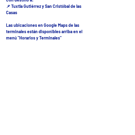
📌 Tuxtla Gutiérrez y San Cristóbal de las
Casas
Las ubicaciones en Google Maps de las
terminales están disponibles arriba en el
menú "Horarios y Terminales"
Fecha del viaje y Hr. atención
04 dic 2025, 8:00 a.m. – 10:00 p.m.
Fecha del viaje / Horario de atención
Otras fechas
lun 10 de ago, 8:00 a.m.
mar 11 de ago, 8:00 a.m.
mié 12 de ago, 8:00 a.m.
Ver 52 fechas