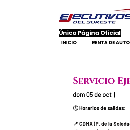
​Única Página Oficial
INICIO
RENTA DE AUT
Servicio Ej
dom 05 de oct
  |  
Fecha del via
🕒 Horarios de salidas:
📍 CDMX (P. de la Soled