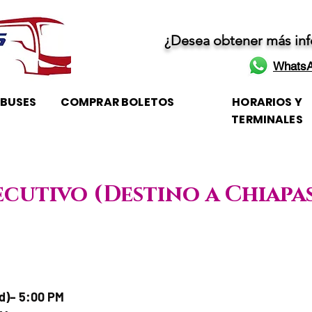
¿Desea obtener más in
WhatsA
OBUSES
COMPRAR BOLETOS
HORARIOS Y
TERMINALES
ecutivo (Destino a Chiapa
je / Horario de atención
ad)– 5:00 PM