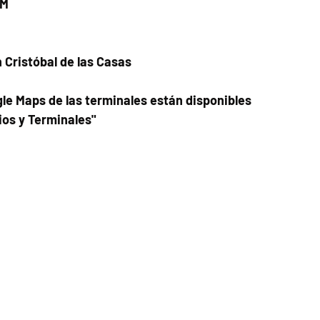
PM
n Cristóbal de las Casas
le Maps de las terminales están disponibles
ios y Terminales"
Fecha del viaje y Hr. atención
05 oct 2025, 8:00 a.m. – 10:00 p.m.
Fecha del viaje / Horario de atención
Otras fechas
sáb 08 de ago, 8:00 a.m.