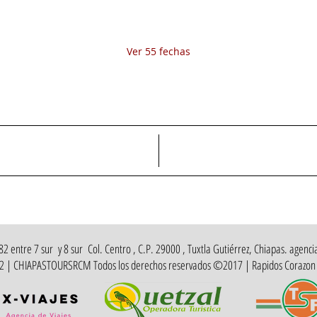
sáb 08 de ago, 8:00 a.m.
dom 09 de ago, 8:00 a.m.
Ver 55 fechas
Tarifa disponible↓
 entre 7 sur y 8 sur Col. Centro , C.P. 29000 , Tuxtla Gutiérrez, Chiapas. agencia
412 | CHIAPASTOURSRCM Todos los derechos reservados ©2017 | Rapidos Corazon