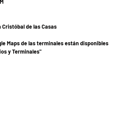
PM
n Cristóbal de las Casas
le Maps de las terminales están disponibles
ios y Terminales"
Fecha del viaje y Hr. atención
30 sep 2025, 8:00 a.m. – 10:00 a.m.
Fecha del viaje / Horario de atención
Otras fechas
vie 07 de ago, 8:00 a.m.