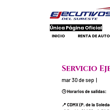
​Única Página Oficial
INICIO
RENTA DE AUT
Servicio Ej
mar 30 de sep
  |  
Fecha del via
🕒 Horarios de salidas:
📍 CDMX (P. de la Soled