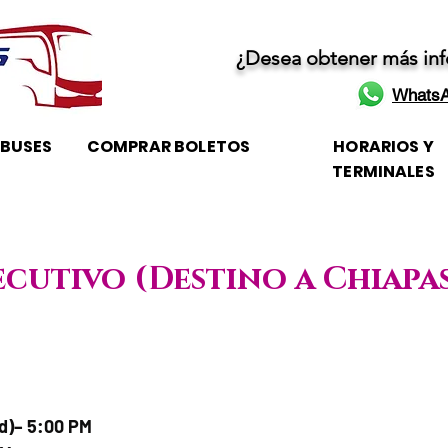
¿Desea obtener más in
WhatsA
OBUSES
COMPRAR BOLETOS
HORARIOS Y
TERMINALES
ecutivo (Destino a Chiapa
je / Horario de atención
ad)– 5:00 PM