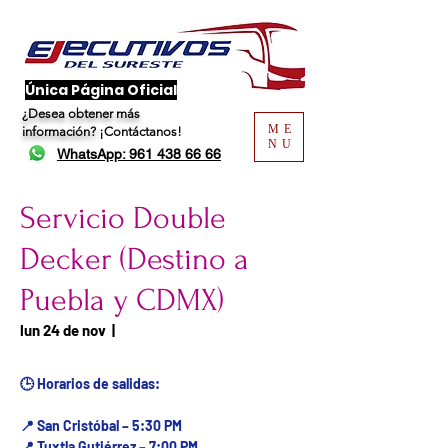
​Única Página Oficial
¿Desea obtener más
ME
información?
¡Contáctanos!
NU
WhatsApp: 961 438 66 66
Servicio Double
Decker (Destino a
Puebla y CDMX)
Fecha del viaje / Horario
lun 24 de nov
  |  
de atención
🕒 Horarios de salidas:
📍 San Cristóbal – 5:30 PM
📍 Tuxtla Gutiérrez – 7:00 PM