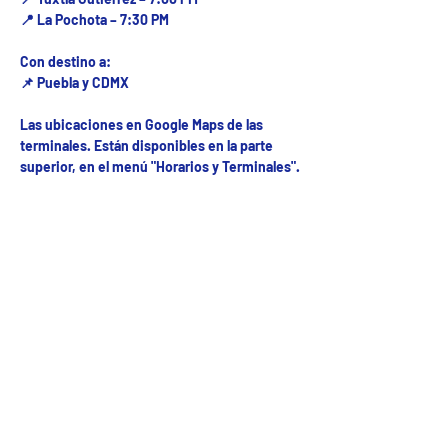
📍 La Pochota – 7:30 PM
Con destino a:
📌 Puebla y CDMX
Las ubicaciones en Google Maps de las
terminales. Están disponibles en la parte
superior, en el menú "Horarios y Terminales".
Fecha del viaje y Hr. atención
24 nov 2025, 8:00 a.m. – 10:00 p.m.
Fecha del viaje / Horario de atención
Otras fechas
dom 09 de ago, 8:00 a.m.
lun 10 de ago, 8:00 a.m.
mar 11 de ago, 8:00 a.m.
Ver 53 fechas