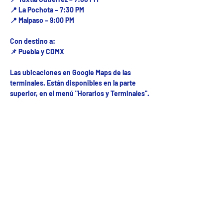
📍 La Pochota – 7:30 PM
📍 Malpaso – 9:00 PM
Con destino a:
📌 Puebla y CDMX
Las ubicaciones en Google Maps de las
terminales. Están disponibles en la parte
superior, en el menú "Horarios y Terminales".
Fecha del viaje y Hr. atención
31 may 2025, 8:00 a.m. – 10:00 p.m.
Fecha del viaje / Horario de atención
Otras fechas
mié 05 de ago, 8:00 a.m.
jue 06 de ago, 8:00 a.m.
vie 07 de ago, 8:00 a.m.
Ver 57 fechas