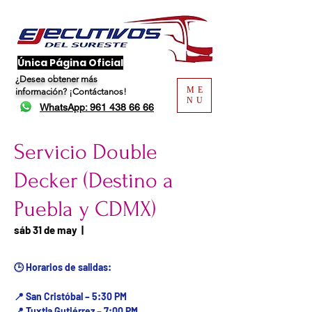
​Única Página Oficial
¿Desea obtener más
ME
información?
¡Contáctanos!
NU
WhatsApp: 961 438 66 66
Servicio Double
Decker (Destino a
Puebla y CDMX)
Fecha del viaje / Horario
sáb 31 de may
  |  
de atención
🕒 Horarios de salidas:
📍 San Cristóbal – 5:30 PM
📍 Tuxtla Gutiérrez – 7:00 PM