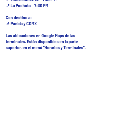
📍 La Pochota – 7:30 PM
Con destino a:
📌 Puebla y CDMX
Las ubicaciones en Google Maps de las
terminales. Están disponibles en la parte
superior, en el menú "Horarios y Terminales".
Fecha del viaje y Hr. atención
31 ago 2025, 11:56 a.m. – 3:00 p.m.
Fecha del viaje / Horario de atención
Tarifa disponible↓
Venta finalizada
Precio
De $700.00 a $1,200.00