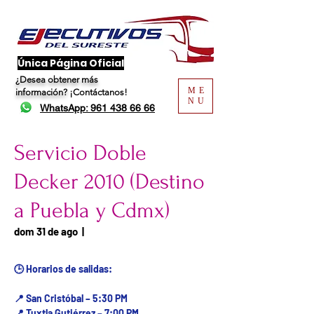
​Única Página Oficial
¿Desea obtener más
ME
información?
¡Contáctanos!
NU
WhatsApp: 961 438 66 66
Servicio Doble
Decker 2010 (Destino
a Puebla y Cdmx)
Fecha del viaje / Horario
dom 31 de ago
  |  
de atención
🕒 Horarios de salidas:
📍 San Cristóbal – 5:30 PM
📍 Tuxtla Gutiérrez – 7:00 PM