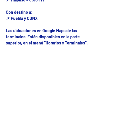
Con destino a:
📌 Puebla y CDMX
Las ubicaciones en Google Maps de las
terminales. Están disponibles en la parte
superior, en el menú "Horarios y Terminales".
Fecha del viaje y Hr. atención
11 may 2025, 8:00 a.m. – 10:00 p.m.
Fecha del viaje / Horario de atención
Otras fechas
jue 06 de ago, 8:00 a.m.
mar 01 de sep, 8:00 a.m.
mié 02 de sep, 8:00 a.m.
Ver 31 fechas