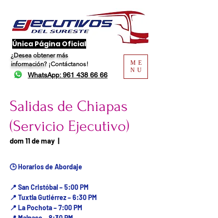
​Única Página Oficial
¿Desea obtener más
ME
información?
¡Contáctanos!
NU
WhatsApp: 961 438 66 66
Salidas de Chiapas
(Servicio Ejecutivo)
Fecha del viaje / Horario
dom 11 de may
  |  
de atención
🕒 Horarios de Abordaje
📍 San Cristóbal – 5:00 PM
📍 Tuxtla Gutiérrez – 6:30 PM
📍 La Pochota – 7:00 PM
📍 Malpaso – 8:30 PM