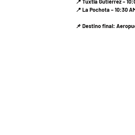
📍 Tuxtla Gutiérrez – 10
📍 La Pochota – 10:30 A
📌 Destino final: Aerop