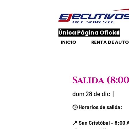
​Única Página Oficial
INICIO
RENTA DE AUT
Salida (8:0
dom 28 de dic
  |  
Fecha del via
🕒 Horarios de salida:
📍 San Cristóbal – 8:00 