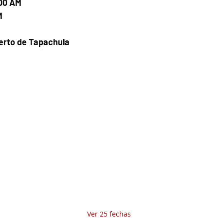
:00 AM
M
uerto de Tapachula
Fecha del viaje y Hr. atención
28 dic 2025, 8:00 a.m. – 11:00 a.m.
Fecha del viaje / Horario de atención
Otras fechas
vie 07 de ago, 8:00 a.m.
sáb 08 de ago, 8:00 a.m.
dom 09 de ago, 8:00 a.m.
Ver 25 fechas