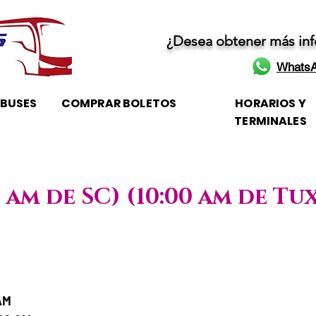
¿Desea obtener más in
WhatsA
OBUSES
COMPRAR BOLETOS
HORARIOS Y
TERMINALES
0 am de SC) (10:00 am de Tu
je / Horario de atención
AM