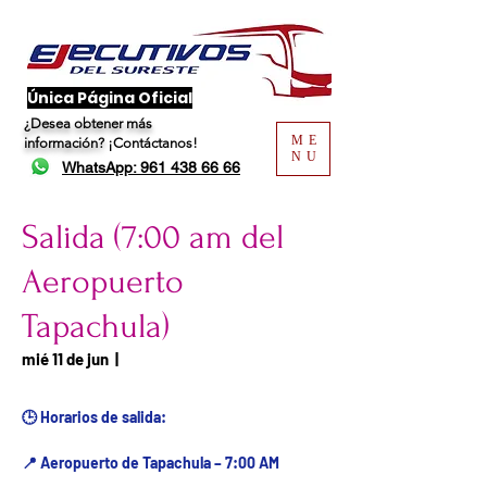
​Única Página Oficial
¿Desea obtener más
ME
información?
¡Contáctanos!
NU
WhatsApp: 961 438 66 66
Salida (7:00 am del
Aeropuerto
Tapachula)
Fecha del viaje / Horario
mié 11 de jun
  |  
de atención
🕒 Horarios de salida:
📍 Aeropuerto de Tapachula – 7:00 AM