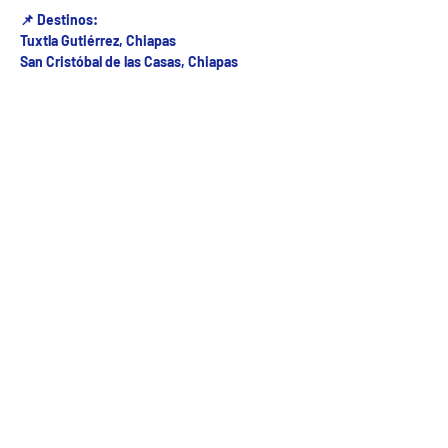
📌 Destinos:
Tuxtla Gutiérrez, Chiapas
San Cristóbal de las Casas, Chiapas
Fecha del viaje y Hr. atención
11 jun 2025, 8:00 a.m. – 8:00 p.m.
Fecha del viaje / Horario de atención
Otras fechas
sáb 08 de ago, 7:00 a.m.
dom 09 de ago, 7:00 a.m.
lun 10 de ago, 7:00 a.m.
Ver 24 fechas
5ª Oriente sur Numero 882 entre 7 sur y 8 sur Col. Centro , C.P. 29000 , Tuxtla Gutiérrez,
Chiapas. agencia de viajes
Teléfono: (961) 26 26 412 | CHIAPASTOURSRCM Todos los derechos reservados ©2017 |