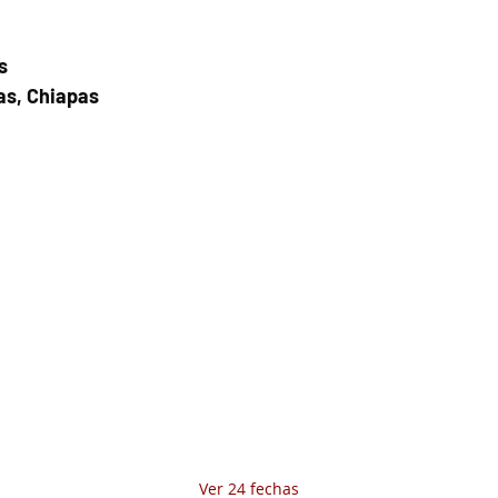
s
as, Chiapas
Fecha del viaje y Hr. atención
12 jul 2026, 8:00 a.m. – 5:00 p.m.
Fecha del viaje / Horario de atención
Otras fechas
sáb 08 de ago, 8:00 a.m.
dom 09 de ago, 8:00 a.m.
lun 10 de ago, 8:00 a.m.
Ver 24 fechas