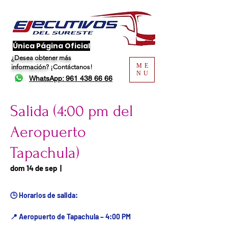
​Única Página Oficial
¿Desea obtener más
ME
información?
¡Contáctanos!
NU
WhatsApp: 961 438 66 66
Salida (4:00 pm del
Aeropuerto
Tapachula)
Fecha del viaje / Horario
dom 14 de sep
  |  
de atención
🕒 Horarios de salida:
📍 Aeropuerto de Tapachula – 4:00 PM