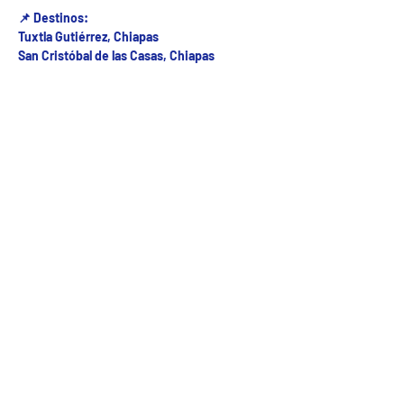
📌 Destinos:
Tuxtla Gutiérrez, Chiapas
San Cristóbal de las Casas, Chiapas
Fecha del viaje y Hr. atención
14 sep 2025, 8:00 a.m. – 5:00 p.m.
Fecha del viaje / Horario de atención
Otras fechas
vie 07 de ago, 8:00 a.m.
sáb 08 de ago, 8:00 a.m.
dom 09 de ago, 8:00 a.m.
Ver 25 fechas
5ª Oriente sur Numero 882 entre 7 sur y 8 sur Col. Centro , C.P. 29000 , Tuxtla Gutiérrez,
Chiapas. agencia de viajes
Teléfono: (961) 26 26 412 | CHIAPASTOURSRCM Todos los derechos reservados ©2017 |