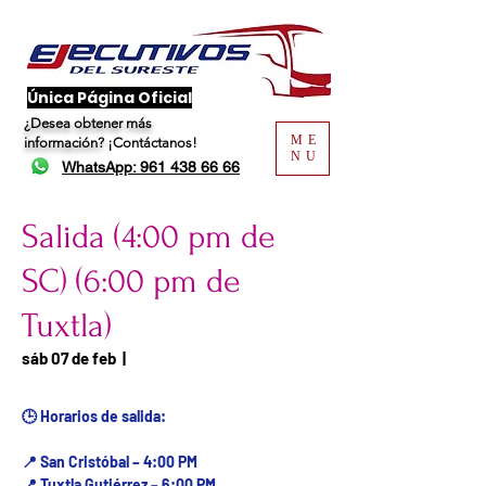
​Única Página Oficial
¿Desea obtener más
ME
información?
¡Contáctanos!
NU
WhatsApp: 961 438 66 66
Salida (4:00 pm de
SC) (6:00 pm de
Tuxtla)
Fecha del viaje / Horario
sáb 07 de feb
  |  
de atención
🕒 Horarios de salida:
📍 San Cristóbal – 4:00 PM
📍 Tuxtla Gutiérrez – 6:00 PM