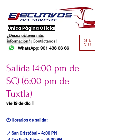
​Única Página Oficial
¿Desea obtener más
ME
información?
¡Contáctanos!
NU
WhatsApp: 961 438 66 66
Salida (4:00 pm de
SC) (6:00 pm de
Tuxtla)
Fecha del viaje / Horario
vie 19 de dic
  |  
de atención
🕒 Horarios de salida:
📍 San Cristóbal – 4:00 PM
📍 Tuxtla Gutiérrez – 6:00 PM