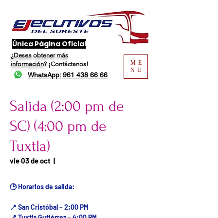
​Única Página Oficial
¿Desea obtener más
ME
información?
¡Contáctanos!
NU
WhatsApp: 961 438 66 66
Salida (2:00 pm de
SC) (4:00 pm de
Tuxtla)
Fecha del viaje / Horario
vie 03 de oct
  |  
de atención
🕒 Horarios de salida:
📍 San Cristóbal – 2:00 PM
📍 Tuxtla Gutiérrez – 4:00 PM