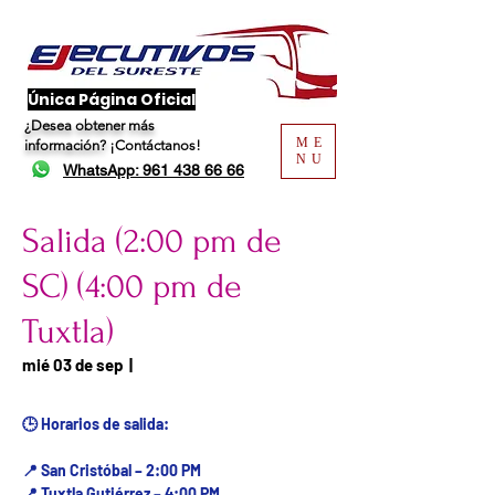
​Única Página Oficial
¿Desea obtener más
ME
información?
¡Contáctanos!
NU
WhatsApp: 961 438 66 66
Salida (2:00 pm de
SC) (4:00 pm de
Tuxtla)
Fecha del viaje / Horario
mié 03 de sep
  |  
de atención
🕒 Horarios de salida:
📍 San Cristóbal – 2:00 PM
📍 Tuxtla Gutiérrez – 4:00 PM