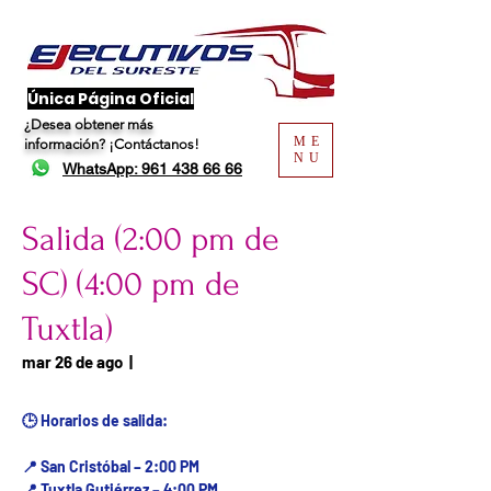
​Única Página Oficial
¿Desea obtener más
ME
información?
¡Contáctanos!
NU
WhatsApp: 961 438 66 66
Salida (2:00 pm de
SC) (4:00 pm de
Tuxtla)
Fecha del viaje / Horario
mar 26 de ago
  |  
de atención
🕒 Horarios de salida:
📍 San Cristóbal – 2:00 PM
📍 Tuxtla Gutiérrez – 4:00 PM