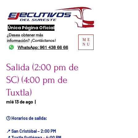
​Única Página Oficial
¿Desea obtener más
ME
información?
¡Contáctanos!
NU
WhatsApp: 961 438 66 66
Salida (2:00 pm de
SC) (4:00 pm de
Tuxtla)
Fecha del viaje / Horario
mié 13 de ago
  |  
de atención
🕒 Horarios de salida:
📍 San Cristóbal – 2:00 PM
📍 Tuxtla Gutiérrez – 4:00 PM