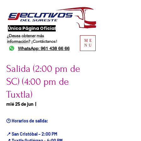
​Única Página Oficial
¿Desea obtener más
ME
información?
¡Contáctanos!
NU
WhatsApp: 961 438 66 66
Salida (2:00 pm de
SC) (4:00 pm de
Tuxtla)
Fecha del viaje / Horario
mié 25 de jun
  |  
de atención
🕒 Horarios de salida:
📍 San Cristóbal – 2:00 PM
📍 Tuxtla Gutiérrez – 4:00 PM