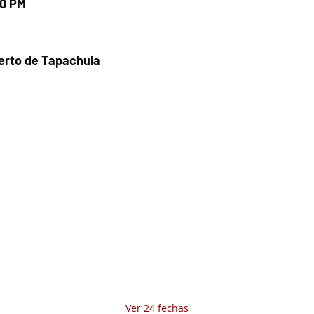
00 PM
uerto de Tapachula
Fecha del viaje y Hr. atención
08 mar 2026, 8:00 a.m. – 3:00 p.m.
Fecha del viaje / Horario de atención
Otras fechas
sáb 08 de ago, 8:00 a.m.
dom 09 de ago, 8:00 a.m.
lun 10 de ago, 8:00 a.m.
Ver 24 fechas