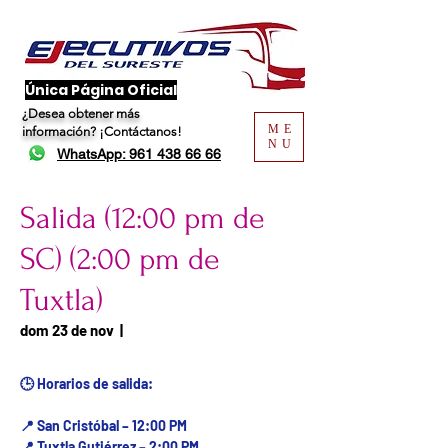
​Única Página Oficial
¿Desea obtener más
ME
información?
¡Contáctanos!
NU
WhatsApp: 961 438 66 66
Salida (12:00 pm de
SC) (2:00 pm de
Tuxtla)
Fecha del viaje / Horario
dom 23 de nov
  |  
de atención
🕒 Horarios de salida:
📍 San Cristóbal – 12:00 PM
📍 Tuxtla Gutiérrez – 2:00 PM