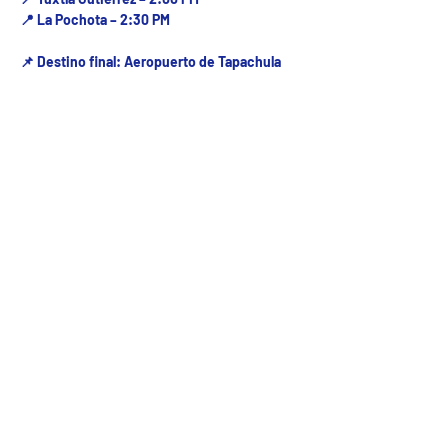
📍 La Pochota – 2:30 PM
📌 Destino final: Aeropuerto de Tapachula
Fecha del viaje y Hr. atención
23 nov 2025, 8:00 a.m. – 2:40 p.m.
Fecha del viaje / Horario de atención
Otras fechas
dom 09 de ago, 8:00 a.m.
lun 10 de ago, 8:00 a.m.
mar 11 de ago, 8:00 a.m.
Ver 23 fechas
5ª Oriente sur Numero 882 entre 7 sur y 8 sur Col. Centro , C.P. 29000 , Tuxtla Gutiérrez,
Chiapas. agencia de viajes
Teléfono: (961) 26 26 412 | CHIAPASTOURSRCM Todos los derechos reservados ©2017 |