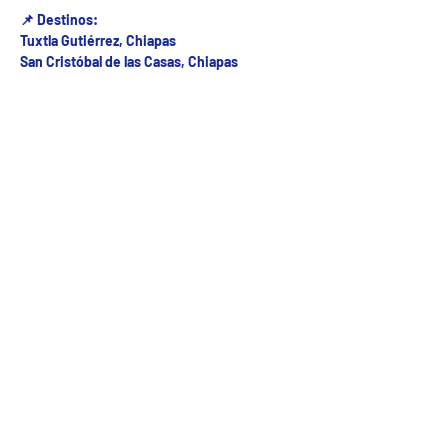
📌 Destinos:
Tuxtla Gutiérrez, Chiapas
San Cristóbal de las Casas, Chiapas
Fecha del viaje y Hr. atención
26 mar 2026, 8:00 a.m. – 11:00 a.m.
Fecha del viaje / Horario de atención
Otras fechas
dom 09 de ago, 8:00 a.m.
lun 10 de ago, 8:00 a.m.
mar 11 de ago, 8:00 a.m.
Ver 23 fechas
5ª Oriente sur Numero 882 entre 7 sur y 8 sur Col. Centro , C.P. 29000 , Tuxtla Gutiérrez,
Chiapas. agencia de viajes
Teléfono: (961) 26 26 412 | CHIAPASTOURSRCM Todos los derechos reservados ©2017 |