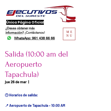
​Única Página Oficial
¿Desea obtener más
ME
información?
¡Contáctanos!
NU
WhatsApp: 961 438 66 66
Salida (10:00 am del
Aeropuerto
Tapachula)
Fecha del viaje / Horario
jue 26 de mar
  |  
de atención
🕒 Horarios de salida:
📍 Aeropuerto de Tapachula – 10:00 AM