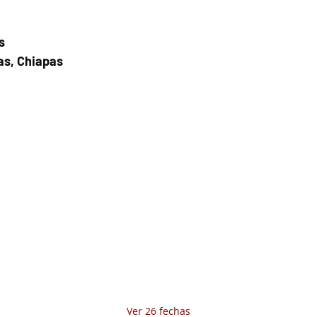
s
as, Chiapas
Fecha del viaje y Hr. atención
23 dic 2025, 8:00 a.m. – 11:00 a.m.
Fecha del viaje / Horario de atención
Otras fechas
jue 06 de ago, 8:00 a.m.
vie 07 de ago, 8:00 a.m.
sáb 08 de ago, 8:00 a.m.
Ver 26 fechas