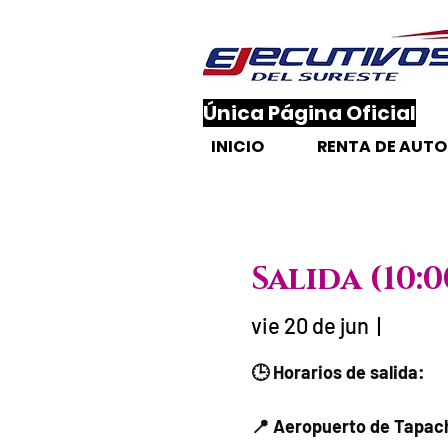
​Única Página Oficial
INICIO
RENTA DE AUT
Salida (10
vie 20 de jun
  |  
Fecha del viaje /
🕒 Horarios de salida:
📍 Aeropuerto de Tapach