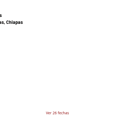
s
as, Chiapas
Fecha del viaje y Hr. atención
20 jun 2025, 8:00 a.m. – 8:00 p.m.
Fecha del viaje / Horario de atención
Otras fechas
jue 06 de ago, 8:00 a.m.
vie 07 de ago, 8:00 a.m.
sáb 08 de ago, 8:00 a.m.
Ver 26 fechas