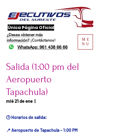
​Única Página Oficial
¿Desea obtener más
ME
información?
¡Contáctanos!
NU
WhatsApp: 961 438 66 66
Salida (1:00 pm del
Aeropuerto
Tapachula)
Fecha del viaje / Horario
mié 21 de ene
  |  
de atención
🕒 Horarios de salida:
📍 Aeropuerto de Tapachula – 1:00 PM