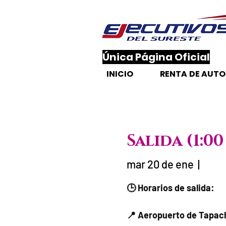
​Única Página Oficial
INICIO
RENTA DE AUT
Salida (1:
mar 20 de ene
  |  
Fecha del via
🕒 Horarios de salida:
📍 Aeropuerto de Tapach