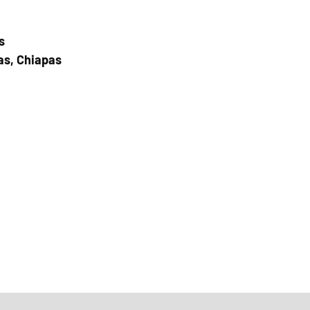
s
as, Chiapas
Fecha del viaje y Hr. atención
20 ene 2026, 8:00 a.m. – 2:00 p.m.
Fecha del viaje / Horario de atención