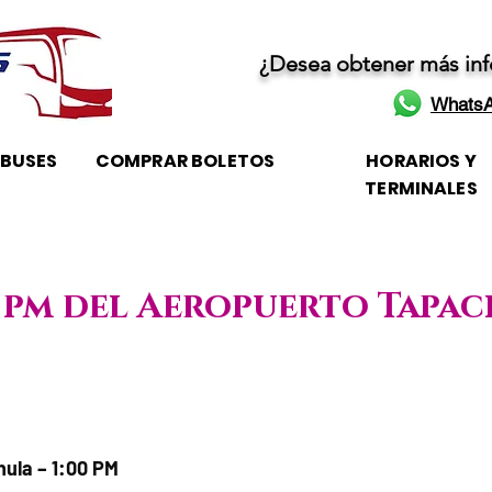
¿Desea obtener más in
WhatsA
OBUSES
COMPRAR BOLETOS
HORARIOS Y
TERMINALES
00 pm del Aeropuerto Tapa
je / Horario de atención
ula – 1:00 PM