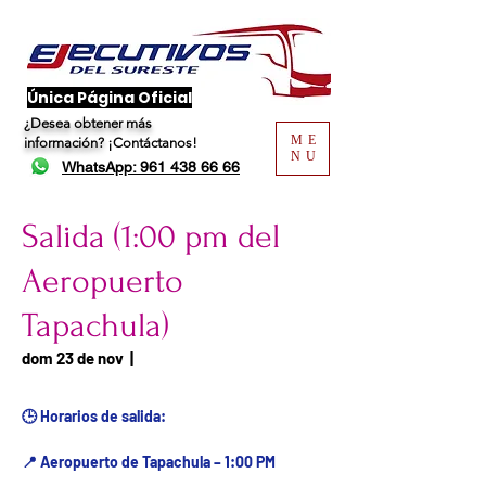
​Única Página Oficial
¿Desea obtener más
ME
información?
¡Contáctanos!
NU
WhatsApp: 961 438 66 66
Salida (1:00 pm del
Aeropuerto
Tapachula)
Fecha del viaje / Horario
dom 23 de nov
  |  
de atención
🕒 Horarios de salida:
📍 Aeropuerto de Tapachula – 1:00 PM