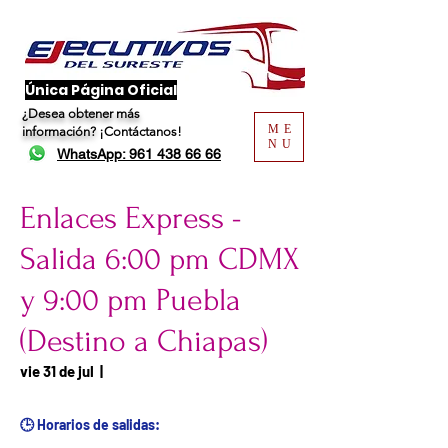
​Única Página Oficial
¿Desea obtener más
ME
información?
¡Contáctanos!
NU
WhatsApp: 961 438 66 66
Enlaces Express -
Salida 6:00 pm CDMX
y 9:00 pm Puebla
(Destino a Chiapas)
Fecha del viaje / Horario de
vie 31 de jul
  |  
atención
🕒 Horarios de salidas: