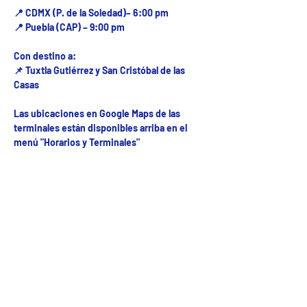
📍 CDMX (P. de la Soledad)– 6:00 pm
📍 Puebla (CAP) – 9:00 pm
Con destino a:
📌 Tuxtla Gutiérrez y San Cristóbal de las
Casas
Las ubicaciones en Google Maps de las
terminales están disponibles arriba en el
menú "Horarios y Terminales"
Fecha del viaje y Hr. atención
31 jul 2026, 8:00 a.m. – 10:00 p.m.
Fecha del viaje / Horario de atención
Otras fechas
lun 10 de ago, 8:00 a.m.
mar 11 de ago, 8:00 a.m.
mié 12 de ago, 8:00 a.m.
Ver 52 fechas