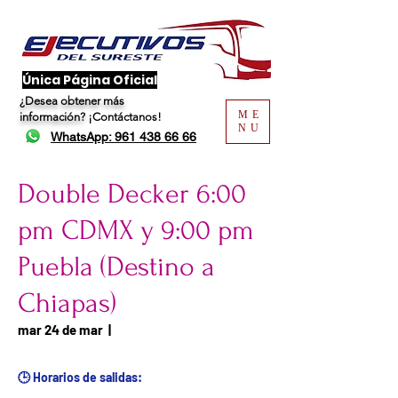
​Única Página Oficial
¿Desea obtener más
ME
información?
¡Contáctanos!
NU
WhatsApp: 961 438 66 66
Double Decker 6:00
pm CDMX y 9:00 pm
Puebla (Destino a
Chiapas)
Fecha del viaje / Horario
mar 24 de mar
  |  
de atención
🕒 Horarios de salidas: