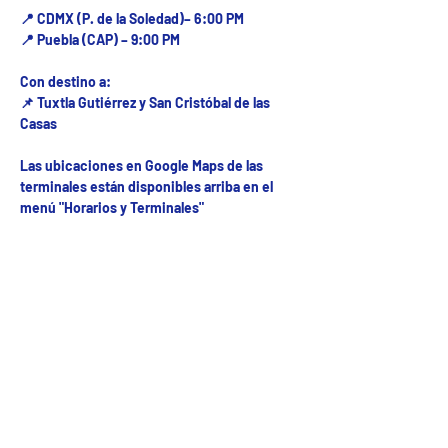
📍 CDMX (P. de la Soledad)– 6:00 PM
📍 Puebla (CAP) – 9:00 PM
Con destino a:
📌 Tuxtla Gutiérrez y San Cristóbal de las
Casas
Las ubicaciones en Google Maps de las
terminales están disponibles arriba en el
menú "Horarios y Terminales"
Fecha del viaje y Hr. atención
24 mar 2026, 8:00 a.m. – 10:00 p.m.
Fecha del viaje / Horario de atención
Otras fechas
lun 10 de ago, 8:00 a.m.
mar 11 de ago, 8:00 a.m.
mié 12 de ago, 8:00 a.m.
Ver 52 fechas