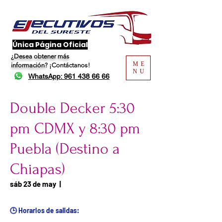
​Única Página Oficial
¿Desea obtener más
ME
información?
¡Contáctanos!
NU
WhatsApp: 961 438 66 66
Double Decker 5:30
pm CDMX y 8:30 pm
Puebla (Destino a
Chiapas)
Fecha del viaje / Horario
sáb 23 de may
  |  
de atención
🕒 Horarios de salidas: