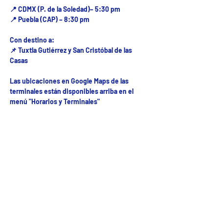
📍 CDMX (P. de la Soledad)– 5:30 pm
📍 Puebla (CAP) – 8:30 pm
Con destino a:
📌 Tuxtla Gutiérrez y San Cristóbal de las
Casas
Las ubicaciones en Google Maps de las
terminales están disponibles arriba en el
menú "Horarios y Terminales"
Fecha del viaje y Hr. atención
23 may 2026, 8:00 a.m. – 10:00 p.m.
Fecha del viaje / Horario de atención
Otras fechas
dom 09 de ago, 8:00 a.m.
lun 10 de ago, 8:00 a.m.
mar 11 de ago, 8:00 a.m.
Ver 53 fechas