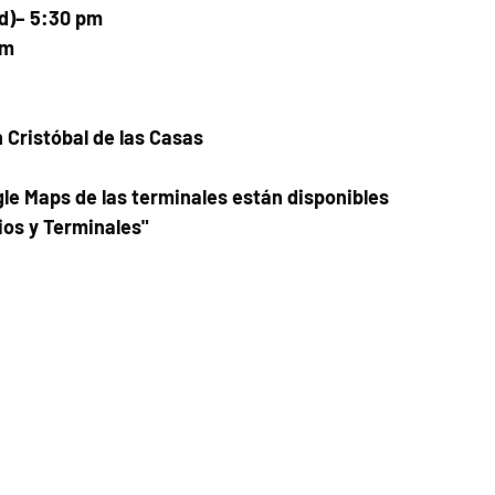
ad)– 5:30 pm
pm
n Cristóbal de las Casas
le Maps de las terminales están disponibles
ios y Terminales"
Fecha del viaje y Hr. atención
30 abr 2026, 8:00 a.m. – 10:00 p.m.
Fecha del viaje / Horario de atención
Otras fechas