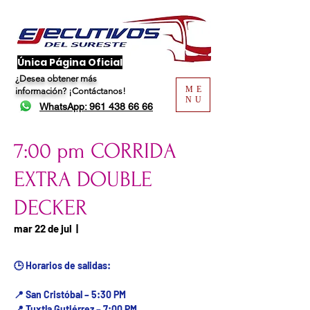
​Única Página Oficial
¿Desea obtener más
ME
información?
¡Contáctanos!
NU
WhatsApp: 961 438 66 66
7:00 pm CORRIDA
EXTRA DOUBLE
DECKER
Fecha del viaje / Horario
mar 22 de jul
  |  
de atención
🕒 Horarios de salidas:
📍 San Cristóbal – 5:30 PM
📍 Tuxtla Gutiérrez – 7:00 PM