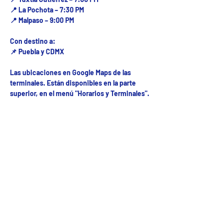
📍 La Pochota – 7:30 PM
📍 Malpaso – 9:00 PM
Con destino a:
📌 Puebla y CDMX
Las ubicaciones en Google Maps de las
terminales. Están disponibles en la parte
superior, en el menú "Horarios y Terminales".
Fecha del viaje y Hr. atención
22 jul 2025, 1:00 p.m. – 10:00 p.m.
Fecha del viaje / Horario de atención
5ª Oriente sur Numero 882 entre 7 sur y 8 sur Col. Centro , C.P. 29000 , Tuxtla Gutiérrez,
Chiapas. agencia de viajes
Teléfono: (961) 26 26 412 | CHIAPASTOURSRCM Todos los derechos reservados ©2017 |