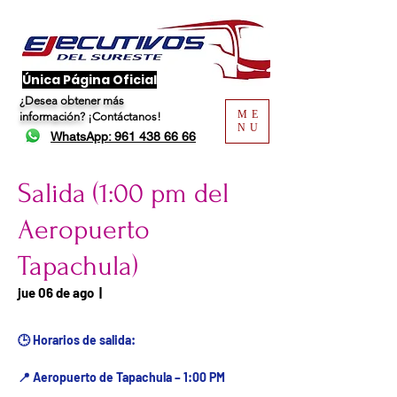
​Única Página Oficial
¿Desea obtener más
ME
información?
¡Contáctanos!
NU
WhatsApp: 961 438 66 66
Salida (1:00 pm del
Aeropuerto
Tapachula)
Fecha del viaje / Horario
jue 06 de ago
  |  
de atención
🕒 Horarios de salida:
📍 Aeropuerto de Tapachula – 1:00 PM