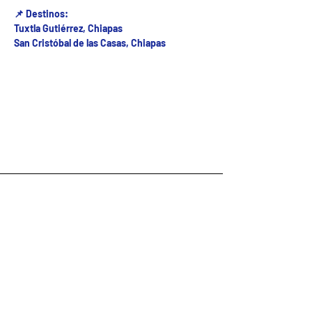
📌 Destinos:
Tuxtla Gutiérrez, Chiapas
San Cristóbal de las Casas, Chiapas
Fecha del viaje y Hr. atención
06 ago 2026, 8:00 a.m. – 2:00 p.m.
Fecha del viaje / Horario de atención
Tarifa disponible↓
Precio
De $400.00 a $470.00
Seleccionar entradas