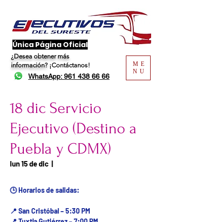
​Única Página Oficial
¿Desea obtener más
ME
información?
¡Contáctanos!
NU
WhatsApp: 961 438 66 66
18 dic Servicio
Ejecutivo (Destino a
Puebla y CDMX)
Fecha del viaje / Horario
lun 15 de dic
  |  
de atención
🕒 Horarios de salidas:
📍 San Cristóbal – 5:30 PM
📍 Tuxtla Gutiérrez – 7:00 PM