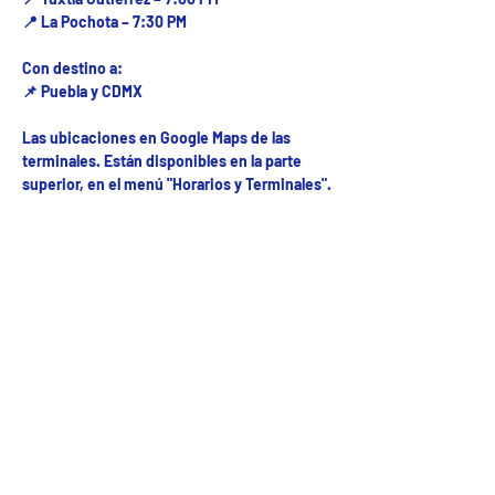
📍 La Pochota – 7:30 PM
Con destino a:
📌 Puebla y CDMX
Las ubicaciones en Google Maps de las
terminales. Están disponibles en la parte
superior, en el menú "Horarios y Terminales".
Fecha del viaje y Hr. atención
15 dic 2025, 11:19 p.m. – 11:20 p.m.
Fecha del viaje / Horario de atención
Otras fechas
jue 06 de ago, 8:00 a.m.
mar 01 de sep, 8:00 a.m.
mié 02 de sep, 8:00 a.m.
Ver 31 fechas