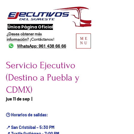
​Única Página Oficial
¿Desea obtener más
ME
información?
¡Contáctanos!
NU
WhatsApp: 961 438 66 66
Servicio Ejecutivo
(Destino a Puebla y
CDMX)
Fecha del viaje / Horario
jue 11 de sep
  |  
de atención
🕒 Horarios de salidas:
📍 San Cristóbal – 5:30 PM
📍 Tuxtla Gutiérrez – 7:00 PM