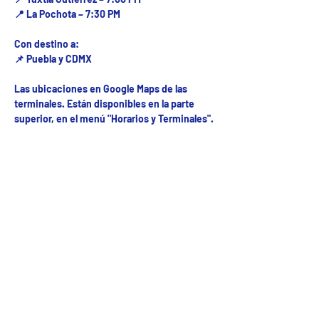
📍 La Pochota – 7:30 PM
Con destino a:
📌 Puebla y CDMX
Las ubicaciones en Google Maps de las
terminales. Están disponibles en la parte
superior, en el menú "Horarios y Terminales".
Fecha del viaje y Hr. atención
11 sep 2025, 8:00 a.m. – 10:00 p.m.
Fecha del viaje / Horario de atención
Otras fechas
mar 01 de sep, 8:00 a.m.
mié 02 de sep, 8:00 a.m.
jue 03 de sep, 8:00 a.m.
Ver 30 fechas