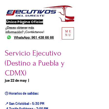
​Única Página Oficial
¿Desea obtener más
ME
información?
¡Contáctanos!
NU
WhatsApp: 961 438 66 66
Servicio Ejecutivo
(Destino a Puebla y
CDMX)
Fecha del viaje / Horario
jue 22 de may
  |  
de atención
🕒 Horarios de salidas:
📍 San Cristóbal – 5:30 PM
📍 Tuxtla Gutiérrez – 7:00 PM