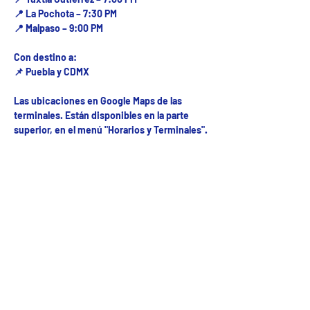
📍 La Pochota – 7:30 PM
📍 Malpaso – 9:00 PM
Con destino a:
📌 Puebla y CDMX
Las ubicaciones en Google Maps de las
terminales. Están disponibles en la parte
superior, en el menú "Horarios y Terminales".
Fecha del viaje y Hr. atención
22 may 2025, 8:00 a.m. – 10:00 p.m.
Fecha del viaje / Horario de atención
Otras fechas
sáb 08 de ago, 8:00 a.m.
mar 01 de sep, 8:00 a.m.
mié 02 de sep, 8:00 a.m.
Ver 31 fechas