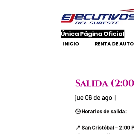
​Única Página Oficial
INICIO
RENTA DE AUT
Salida (2:0
jue 06 de ago
  |  
Fecha del viaje 
🕒 Horarios de salida:
📍 San Cristóbal – 2:00 