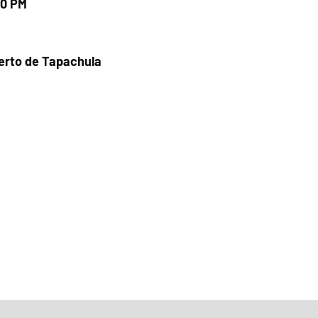
00 PM
uerto de Tapachula
Fecha del viaje y Hr. atención
06 ago 2026, 12:27 p.m. – 5:00 p.m.
Fecha del viaje / Horario de atención