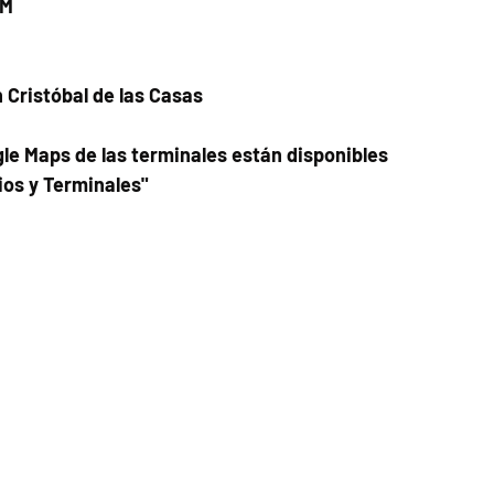
PM
n Cristóbal de las Casas
le Maps de las terminales están disponibles
ios y Terminales"
Fecha del viaje y Hr. atención
10 dic 2025, 8:00 a.m. – 10:00 p.m.
Fecha del viaje / Horario de atención
Otras fechas
vie 07 de ago, 8:00 a.m.