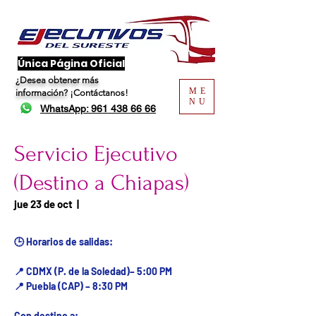
​Única Página Oficial
¿Desea obtener más
ME
información?
¡Contáctanos!
NU
WhatsApp: 961 438 66 66
Servicio Ejecutivo
(Destino a Chiapas)
Fecha del viaje / Horario
jue 23 de oct
  |  
de atención
🕒 Horarios de salidas:
📍 CDMX (P. de la Soledad)– 5:00 PM
📍 Puebla (CAP) – 8:30 PM
Con destino a: