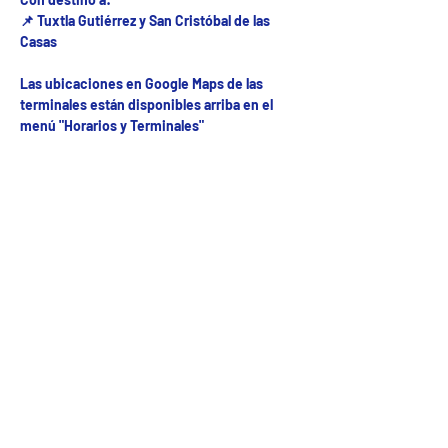
📌 Tuxtla Gutiérrez y San Cristóbal de las
Casas
Las ubicaciones en Google Maps de las
terminales están disponibles arriba en el
menú "Horarios y Terminales"
Fecha del viaje y Hr. atención
23 oct 2025, 8:00 a.m. – 10:00 p.m.
Fecha del viaje / Horario de atención
Otras fechas
dom 09 de ago, 8:00 a.m.
lun 10 de ago, 8:00 a.m.
mar 11 de ago, 8:00 a.m.
Ver 53 fechas