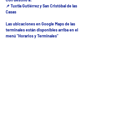
📌 Tuxtla Gutiérrez y San Cristóbal de las
Casas
Las ubicaciones en Google Maps de las
terminales están disponibles arriba en el
menú "Horarios y Terminales"
Fecha del viaje y Hr. atención
11 oct 2025, 8:00 a.m. – 10:00 p.m.
Fecha del viaje / Horario de atención
Otras fechas
dom 09 de ago, 8:00 a.m.
lun 10 de ago, 8:00 a.m.
mar 11 de ago, 8:00 a.m.
Ver 53 fechas