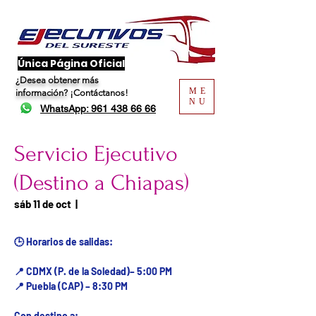
​Única Página Oficial
¿Desea obtener más
ME
información?
¡Contáctanos!
NU
WhatsApp: 961 438 66 66
Servicio Ejecutivo
(Destino a Chiapas)
Fecha del viaje / Horario
sáb 11 de oct
  |  
de atención
🕒 Horarios de salidas:
📍 CDMX (P. de la Soledad)– 5:00 PM
📍 Puebla (CAP) – 8:30 PM
Con destino a: