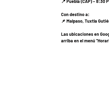
📍 Puebla (CAP) – 8:30 
Con destino a:
📌 Malpaso, Tuxtla Gutié
Las ubicaciones en Goog
arriba en el menú "Horar