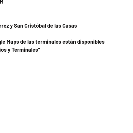
PM
rrez y San Cristóbal de las Casas
le Maps de las terminales están disponibles
ios y Terminales"
Fecha del viaje y Hr. atención
12 ago 2025, 8:00 a.m. – 10:00 p.m.
Fecha del viaje / Horario de atención
Otras fechas
jue 06 de ago, 8:00 a.m.