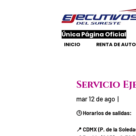
​Única Página Oficial
INICIO
RENTA DE AUT
Servicio Ej
mar 12 de ago
  |  
Fecha del viaj
🕒 Horarios de salidas:
📍 CDMX (P. de la Soled