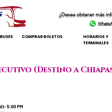
¿Desea obtener más in
WhatsA
OBUSES
COMPRAR BOLETOS
HORARIOS Y
TERMINALES
ecutivo (Destino a Chiapa
e / Horario de atención
ad)– 5:00 PM