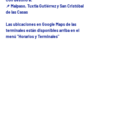
📌 Malpaso, Tuxtla Gutiérrez y San Cristóbal
de las Casas
Las ubicaciones en Google Maps de las
terminales están disponibles arriba en el
menú "Horarios y Terminales"
Fecha del viaje y Hr. atención
28 jul 2025, 8:00 a.m. – 10:00 p.m.
Fecha del viaje / Horario de atención
Otras fechas
jue 06 de ago, 8:00 a.m.
vie 07 de ago, 8:00 a.m.
sáb 08 de ago, 8:00 a.m.
Ver 56 fechas