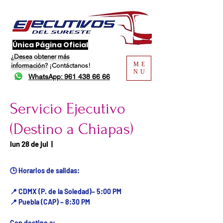
​Única Página Oficial
¿Desea obtener más
ME
información?
¡Contáctanos!
NU
WhatsApp: 961 438 66 66
Servicio Ejecutivo
(Destino a Chiapas)
Fecha del viaje / Horario
lun 28 de jul
  |  
de atención
🕒 Horarios de salidas:
📍 CDMX (P. de la Soledad)– 5:00 PM
📍 Puebla (CAP) – 8:30 PM
Con destino a: