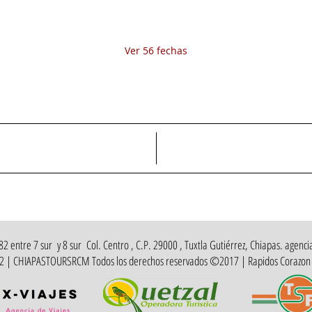
vie 07 de ago, 8:00 a.m.
sáb 08 de ago, 8:00 a.m.
Ver 56 fechas
Tarifa disponible↓
 entre 7 sur y 8 sur Col. Centro , C.P. 29000 , Tuxtla Gutiérrez, Chiapas. agencia
412 | CHIAPASTOURSRCM Todos los derechos reservados ©2017 | Rapidos Corazon