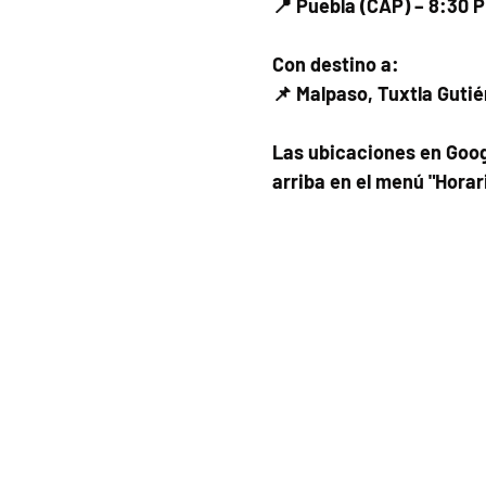
📍 Puebla (CAP) – 8:30 
Con destino a:
📌 Malpaso, Tuxtla Gutié
Las ubicaciones en Goog
arriba en el menú "Horar