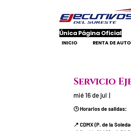
​Única Página Oficial
INICIO
RENTA DE AUT
Servicio Ej
mié 16 de jul
  |  
Fecha del viaje / H
🕒 Horarios de salidas:
📍 CDMX (P. de la Soled