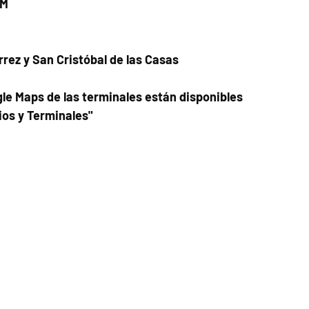
PM
rrez y San Cristóbal de las Casas
le Maps de las terminales están disponibles
ios y Terminales"
Fecha del viaje y Hr. atención
16 jul 2025, 8:00 a.m. – 1:00 p.m.
Fecha del viaje / Horario de atención
Otras fechas
jue 06 de ago, 8:00 a.m.