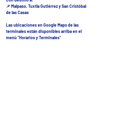
📌 Malpaso, Tuxtla Gutiérrez y San Cristóbal
de las Casas
Las ubicaciones en Google Maps de las
terminales están disponibles arriba en el
menú "Horarios y Terminales"
Fecha del viaje y Hr. atención
12 jul 2025, 8:00 a.m. – 10:00 p.m.
Fecha del viaje / Horario de atención
Otras fechas
vie 07 de ago, 8:00 a.m.
sáb 08 de ago, 8:00 a.m.
dom 09 de ago, 8:00 a.m.
Ver 55 fechas