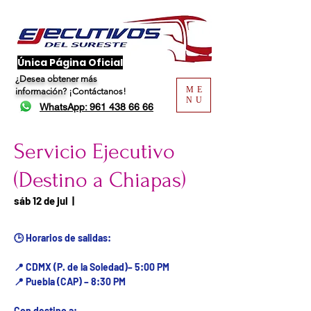
​Única Página Oficial
¿Desea obtener más
ME
información?
¡Contáctanos!
NU
WhatsApp: 961 438 66 66
Servicio Ejecutivo
(Destino a Chiapas)
Fecha del viaje / Horario
sáb 12 de jul
  |  
de atención
🕒 Horarios de salidas:
📍 CDMX (P. de la Soledad)– 5:00 PM
📍 Puebla (CAP) – 8:30 PM
Con destino a: